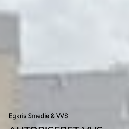
Egkris Smedie & VVS